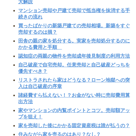
大解説
マンション売却や戸建て売却で抵当権を抹消する手
続きの流れ
買ったばかりの新築戸建ての売却相場。新築をすぐ
売却するのは損？
田舎の親の家を処分する。実家を売却処分するのに
かかる費用と手順
認知症の両親の物件を売却成年後見制度の利用方法
自己破産で自宅売却。任意売却と自己破産どっちを
優先すべき？
リストラされたら家はどうなる？ローン地獄への突
入は自己破産の序章
諸経費すら払えない！？お金がない時に売却費用算
出方法
家やマンションの内覧ポイントとコツ。売却額アッ
プを狙え！
家を売却した後にかかる固定資産税は誰が払うの？
住みながら家を売るのはあり？なし？