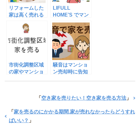
リフォームした
LIFULL
家は高く売れる
HOME’S でマン
の？費用が嵩む
ションを売却す
リフォームは
る時の一括査定
吉？
の方法。評判
は？
市街化調整区域
騒音はマンショ
の家やマンショ
ン売却時に告知
ンを売却する。
義務はあるの？
価格が安くなっ
てしまうのがデ
「
空き家を売りたい！空き家を売る方法
」
メリット？
「
家を売るのにかかる期間.家が売れなかったらどうすれ
ばいい？
」