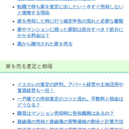
転職で持ち家を査定に出したい！今すぐ売却しない
と後悔する理由
家を売却した時に行う確定申告の流れと必要な書類
家やマンションに残った家財は処分すべき？処分に
かかる料金は？
親から贈与された家を売る
家を売る査定と相場
イエカレの査定の評判。アパート経営や土地活用や
賃貸経営も一任！
一戸建ての売却査定のコツと流れ。手数料と税金は
どうなる？
騒音はマンション売却時に告知義務はあるの？
路線価の売却と路線価の実勢価格の割合と計算方法