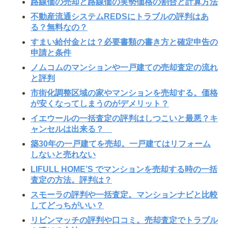
路線価の売却と路線価の実勢価格の割合と計算方法
不動産流通システムREDSにトラブルの評判はあ
る？無料なの？
すまい給付金とは？必要書類の書き方と確定申告の
申請と条件
ノムコムのマンションや一戸建ての売却査定の流れ
と評判
市街化調整区域の家やマンションを売却する。価格
が安くなってしまうのがデメリット？
イエウールの一括査定の評判はしつこいと最悪？キ
ャンセルは出来る？
築30年の一戸建てを売却。一戸建てはリフォーム
しないと売れない
LIFULL HOME’S でマンションを売却する時の一括
査定の方法。評判は？
スモーラの評判や一括査定。マンションナビと比較
してどっちがいい？
リビンマッチの評判や口コミ。売却査定でトラブル